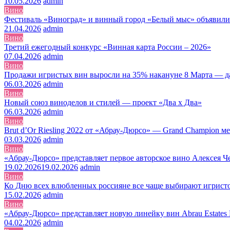
10.05.2026
admin
Вино
Фестиваль «Виноград» и винный город «Белый мыс» объявили 
21.04.2026
admin
Вино
Третий ежегодный конкурс «Винная карта России – 2026»
07.04.2026
admin
Вино
Продажи игристых вин выросли на 35% накануне 8 Марта — д
06.03.2026
admin
Вино
Новый союз виноделов и стилей — проект «Два x Два»
06.03.2026
admin
Вино
Brut d’Or Riesling 2022 от «Абрау-Дюрсо» — Grand Champion
03.03.2026
admin
Вино
«Абрау-Дюрсо» представляет первое авторское вино Алексея Ч
19.02.2026
19.02.2026
admin
Вино
Ко Дню всех влюбленных россияне все чаще выбирают игрист
15.02.2026
admin
Вино
«Абрау-Дюрсо» представляет новую линейку вин Abrau Estates 
04.02.2026
admin