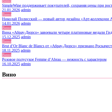
Вино
SimpleWine поддерживает покупателей, сохраняя цены при рос
21.01.2026
admin
Вино
Николай Полисский — новый автор дизайна «Арт-коллекции 
14.01.2026
admin
Вино
Вина «Абрау-Дюрсо» завоевали четыре платиновые медали Ги
15.12.2025
admin
Вино
Brut d’Or Blanc de Blancs от «Абрау-Дюрсо» признано Роска
18.11.2025
admin
Вино
Розовое полусухое Femme d’Abrau — нежность с характером
16.10.2025
admin
Вино