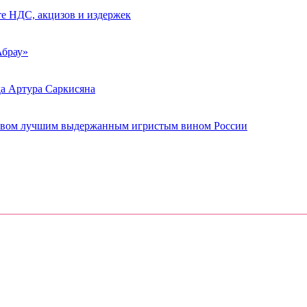
те НДС, акцизов и издержек
Абрау»
да Артура Саркисяна
чеством лучшим выдержанным игристым вином России