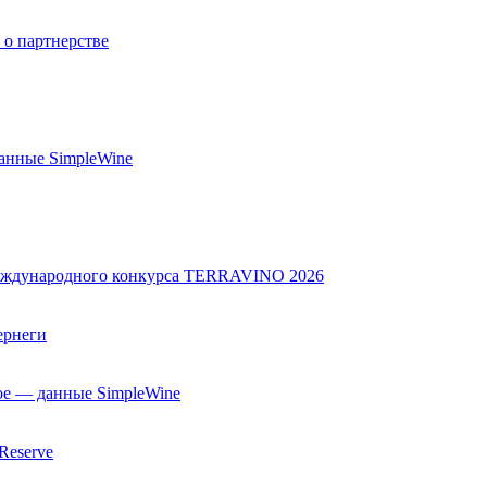
о партнерстве
анные SimpleWine
 международного конкурса TERRAVINO 2026
ернеги
ое — данные SimpleWine
Reserve