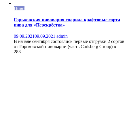
Пиво
Горьковская пивоварня сварила крафтовые сорта
пива для «Перекрёстка»
09.09.2021
09.09.2021
admin
В начале сентября состоялись первые отгрузки 2 сортов
от Горьковской пивоварни (часть Carlsberg Group) в
283...