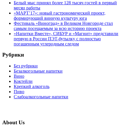
Белый мыс принял более 128 тысяч гостей в первый
месяц работы
«МАРТ’17»: новый гастрономический проект,
формирующий винную культуру юга
Фестиваль «Виноград» в Великом Новгороде стал
самым посещаемым за всю историю проекта
«Напитки Вместе», СИБУР и «Магнит» представили
первую в России ПЭТ-бутылку с полностью
погашенным углеродным следом
Рубрики
Без рубрики
Безалкогольные напитки
Вино
Коктейли
Крепкий алкоголь
Пиво
Слабоалкогольные напитки
About Us