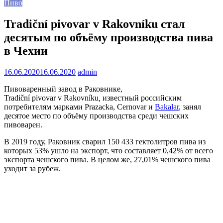
Пиво
Tradiční pivovar v Rakovníku стал
десятым по объёму производства пива
в Чехии
16.06.2020
16.06.2020
admin
Пивоваренный завод в Раковнике,
Tradiční pivovar v Rakovníku
,
известный российским
потребителям марками Prazacka, Cernovar и
Bakalar
, занял
десятое место по объёму производства среди чешских
пивоварен.
В 2019 году, Раковник сварил 150 433 гектолитров пива из
которых 53% ушло на экспорт, что составляет 0,42% от всего
экспорта чешского пива. В целом же, 27,01% чешского пива
уходит за рубеж.