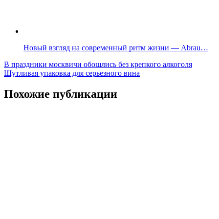
Новый взгляд на современный ритм жизни — Abrau…
Навигация
В праздники москвичи обошлись без крепкого алкоголя
Шутливая упаковка для серьезного вина
по
записям
Похожие публикации