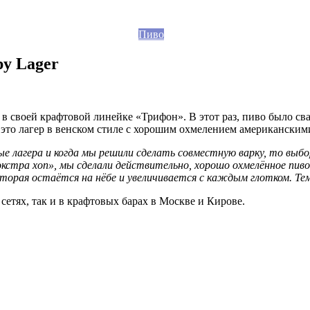
Пиво
y Lager
 своей крафтовой линейке «Трифон». В этот раз, пиво было св
 это лагер в венском стиле с хорошим охмелением американским
ые лагера и когда мы решили сделать совместную варку, то выбо
кстра хоп», мы сделали действительно, хорошо охмелённое пиво
орая остаётся на нёбе и увеличивается с каждым глотком. Тем 
сетях, так и в крафтовых барах в Москве и Кирове.