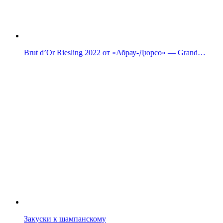
Brut d’Or Riesling 2022 от «Абрау-Дюрсо» — Grand…
Закуски к шампанскому