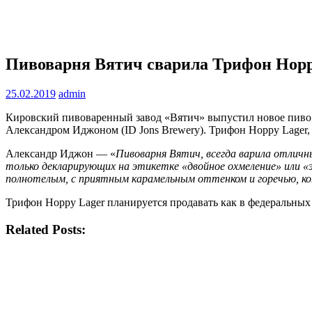
Пивоварня Вятич сварила Трифон Hopp
25.02.2019
admin
Кировский пивоваренный завод «Вятич» выпустил новое пиво в
Александром Иджоном (ID Jons Brewery). Трифон Hoppy Lager,
Александр Иджон — «
Пивоварня Вятич, всегда варила отличн
только декларирующих на этикетке «двойное охмеление» или «э
полнотелым, с приятным карамельным оттенком и горечью, кот
Трифон Hoppy Lager планируется продавать как в федеральных 
Related Posts: