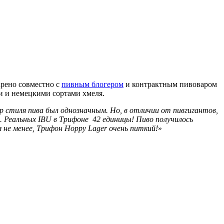
арено совместно с
пивным блогером
и контрактным пивоваром
и и немецкими сортами хмеля.
р стиля пива был однозначным. Но, в отличии от пивгигантов,
. Реальных IBU в Трифоне 42 единицы! Пиво получилось
не менее, Трифон Hoppy Lager очень питкий!
»