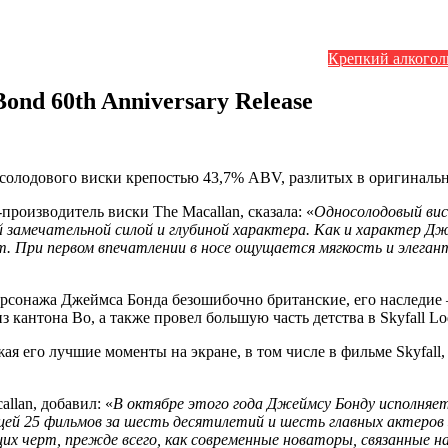
Крепкий алкогол
ond 60th Anniversary Release
солодового виски крепостью 43,7% ABV, разлитых в оригинальн
производитель виски The Macallan, сказала: «
Односолодовый виск
 замечательной силой и глубиной характера. Как и характер Дж
т. При первом впечатлении в носе ощущается мягкость и элеган
рсонажа Джеймса Бонда безошибочно британские, его наследие 
кантона Во, а также провел большую часть детства в Skyfall L
я его лучшие моменты на экране, в том числе в фильме Skyfall, 
llan, добавил: «
В октябре этого года Джеймсу Бонду исполняет
щей 25 фильмов за шесть десятилетий и шесть главных актеров 
щих черт, прежде всего, как современные новаторы, связанные