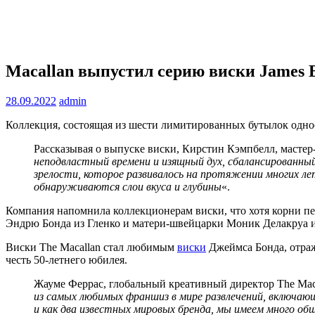
Macallan выпустил серию виски James B
28.09.2022
admin
Коллекция, состоящая из шести лимитированных бутылок одно
Рассказывая о выпуске виски, Кирстин Кэмпбелл, мастер-
неподвластный времени и изящный дух, сбалансированный
зрелости, которое развивалось на протяжении многих ле
обнаруживаются слои вкуса и глубины
«.
Компания напомнила коллекционерам виски, что хотя корни пе
Эндрю Бонда из Гленко и матери-швейцарки Моник Делакруа из 
Виски The Macallan стал любимым
виски
Джеймса Бонда, отража
честь 50-летнего юбилея.
Жауме Феррас, глобальный креативный директор The Maca
из самых любимых франшиз в мире развлечений, включаю
и как два известных мировых бренда, мы имеем много об