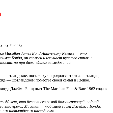
ь
ую упаковку.
и Macallan James Bond Anniversary Release — это
еймса Бонда, он сложен и излучает чувство стиля и
тность, но при дальнейшем исследовании
— шотландское, поскольку он родился от отца-шотландца
odge — шотландском поместье своей семьи в Гленко.
когда Джеймс Бонд пьет The Macallan Fine & Rare 1962 года в
ся 60 лет, что делает его самой долгоиграющей и одной
за это время. Macallan — любимый виски Джеймса Бонда,
 нашим шотландским наследием
«.