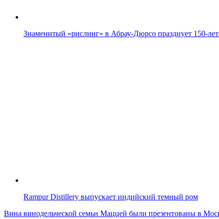
Знаменитый «рислинг» в Абрау-Дюрсо празднует 150-лет
Rampur Distillery выпускает индийский темный ром
Навигация
Вина винодельческой семьи Маццей были презентованы в Мос