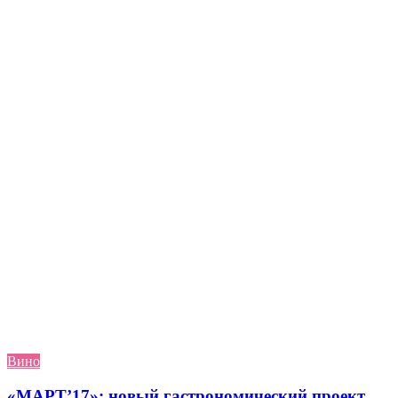
Вино
«МАРТ’17»: новый гастрономический проект,