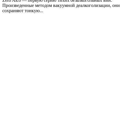
Zero Alco — первую серию тихих безалкогольных вин.
Произведенные методом вакуумной деалкоголизации, они
сохраняют тонкую...