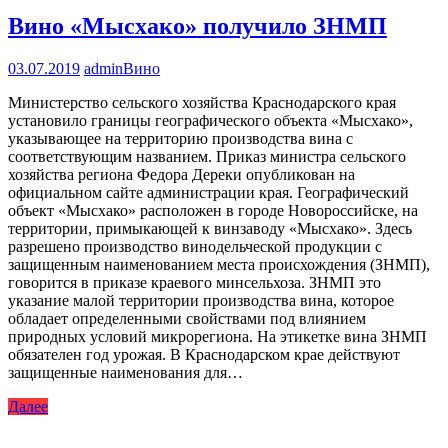
Вино «Мысхако» получило ЗНМП
03.07.2019
admin
Вино
Министерство сельского хозяйства Краснодарского края
установило границы географического объекта «Мысхако»,
указывающее на территорию производства вина с
соответствующим названием. Приказ министра сельского
хозяйства региона Федора Дереки опубликован на
официальном сайте администрации края. Географический
объект «Мысхако» расположен в городе Новороссийске, на
территории, примыкающей к винзаводу «Мысхако». Здесь
разрешено производство винодельческой продукции с
защищенным наименованием места происхождения (ЗНМП),
говорится в приказе краевого минсельхоза. ЗНМП это
указание малой территории производства вина, которое
обладает определенными свойствами под влиянием
природных условий микрорегиона. На этикетке вина ЗНМП
обязателен год урожая. В Краснодарском крае действуют
защищенные наименования для…
Далее