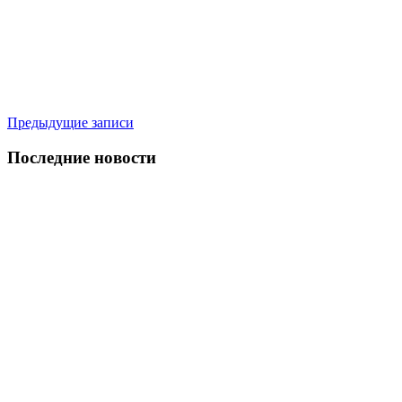
Навигация
Предыдущие записи
по
Последние новости
записям