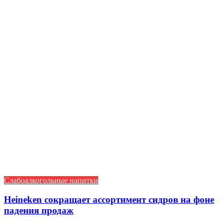
Слабоалкогольные напитки
Heineken сокращает ассортимент сидров на фоне
падения продаж