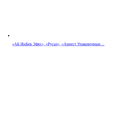
«АБ ИнБев Эфес», «Русал», «Арнест Упаковочные…