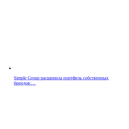
Simple Group расширила портфель собственных
брендов:…