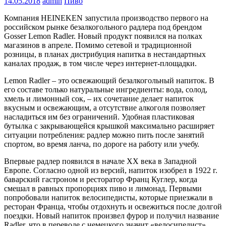
14.05.2018
admin
Пиво
Компания HEINEKEN запустила производство первого на
российском рынке безалкогольного радлера под брендом
Gosser Lemon Radler. Новый продукт появился на полках
магазинов в апреле. Помимо сетевой и традиционной
розницы, в планах дистрибуция напитка в нестандартных
каналах продаж, в том числе через интернет-площадки.
Lemon Radler – это освежающий безалкогольный напиток. В
его составе только натуральные ингредиенты: вода, солод,
хмель и лимонный сок, – их сочетание делает напиток
вкусным и освежающим, а отсутствие алкоголя позволяет
насладиться им без ограничений. Удобная пластиковая
бутылка с закрывающейся крышкой максимально расширяет
ситуации потребления: радлер можно пить после занятий
спортом, во время ланча, по дороге на работу или учебу.
Впервые радлер появился в начале XX века в Западной
Европе. Согласно одной из версий, напиток изобрел в 1922 г.
баварский гастроном и ресторатор Франц Куглер, когда
смешал в равных пропорциях пиво и лимонад. Первыми
попробовали напиток велосипедисты, которые приезжали в
ресторан Франца, чтобы отдохнуть и освежиться после долгой
поездки. Новый напиток произвел фурор и получил название
Radler, что в переводе с немецкого значит «велосипедист».