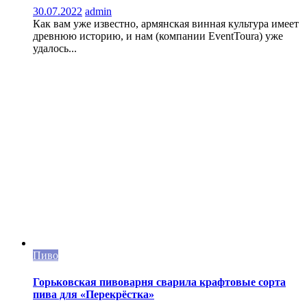
30.07.2022
admin
Как вам уже известно, армянская винная культура имеет
древнюю историю, и нам (компании EventToura) уже
удалось...
Пиво
Горьковская пивоварня сварила крафтовые сорта
пива для «Перекрёстка»