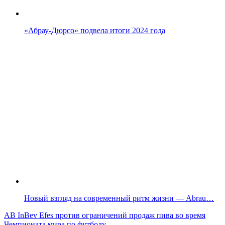
«Абрау-Дюрсо» подвела итоги 2024 года
Новый взгляд на современный ритм жизни — Abrau…
Навигация
AB InBev Efes против ограничений продаж пива во время
Чемпионата мира по футболу