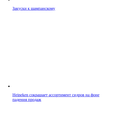
Закуски к шампанскому
Heineken сокращает ассортимент сидров на фоне
падения продаж