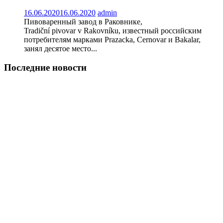
16.06.2020
16.06.2020
admin
Пивоваренный завод в Раковнике,
Tradiční pivovar v Rakovníku, известный российским
потребителям марками Prazacka, Cernovar и Bakalar,
занял десятое место...
Последние новости