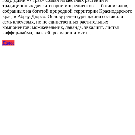
году. Джин «7 трав» создан из местных растений и
традиционных для категории ингредиентов — ботаникалов,
собранных на богатой природной территории Краснодарского
края, в Абрау-Дюрсо. Основу рецептуры джина составили
семь ключевых, но не единственных растительных
компонентов: можжевельник, лаванда, эвкалипт, листья
каффир-лайма, шалфей, розмарин и мята.…
Далее