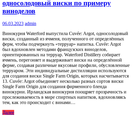
односолодовый виски по примеру
виноделов
06.03.2023
admin
Винокурня Waterford выпустила Cuvée: Argot, односолодовый
виски, созданный из ячменя, полученного от определённых
ферм, чтобы подчеркнуть «терруар» напитка. Cuvée: Argot
был вдохновлен методами французских виноделов,
ориентированных на терруар. Waterford Distillery собирает
ячмень, перегоняет и выдерживает виски на определённой
ферме, создавая различные вкусовые профили, обусловленные
терруаром. Эти индивидуальные дистилляции используются
для создания виски Single Farm Origin, которых насчитывается
13. Cuvée: Argot объединяет несколько разных сортов виски
Single Farm Origin для создания фирменного бленда
винокурни. Ирландская винокурня поощряет прозрачность и
прослеживаемость в мире спиртных напитков, вдохновляясь
тем, как это происходит с винами…
Далее