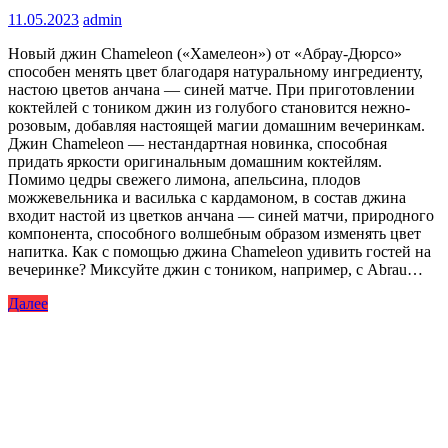
11.05.2023
admin
Новый джин Chameleon («Хамелеон») от «Абрау-Дюрсо»
способен менять цвет благодаря натуральному ингредиенту,
настою цветов анчана — синей матче. При приготовлении
коктейлей с тоником джин из голубого становится нежно-
розовым, добавляя настоящей магии домашним вечеринкам.
Джин Chameleon — нестандартная новинка, способная
придать яркости оригинальным домашним коктейлям.
Помимо цедры свежего лимона, апельсина, плодов
можжевельника и василька с кардамоном, в состав джина
входит настой из цветков анчана — синей матчи, природного
компонента, способного волшебным образом изменять цвет
напитка. Как с помощью джина Chameleon удивить гостей на
вечеринке? Миксуйте джин с тоником, например, с Abrau…
Далее