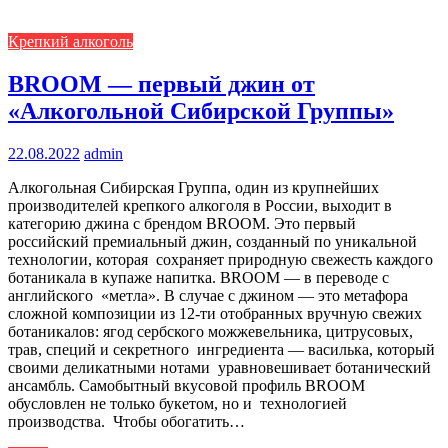
Крепкий алкоголь
BROOM — первый джин от
«Алкогольной Сибирской Группы»
22.08.2022
admin
Алкогольная Сибирская Группа, один из крупнейших
производителей крепкого алкоголя в России, выходит в
категорию джина с брендом BROOM. Это первый
российский премиальный джин, созданный по уникальной
технологии, которая сохраняет природную свежесть каждого
ботаникала в купаже напитка. BROOM — в переводе с
английского «метла». В случае с джином — это метафора
сложной композиции из 12-ти отобранных вручную свежих
ботаникалов: ягод сербского можжевельника, цитрусовых,
трав, специй и секретного ингредиента — василька, который
своими деликатными нотами уравновешивает ботанический
ансамбль. Самобытный вкусовой профиль BROOM
обусловлен не только букетом, но и технологией
производства. Чтобы обогатить…