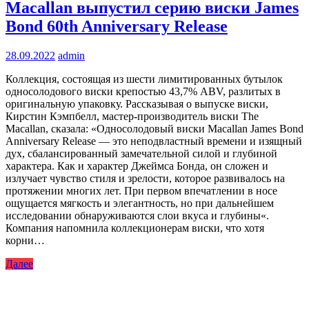
Macallan выпустил серию виски James
Bond 60th Anniversary Release
28.09.2022
admin
Коллекция, состоящая из шести лимитированных бутылок
односолодового виски крепостью 43,7% ABV, разлитых в
оригинальную упаковку. Рассказывая о выпуске виски,
Кирстин Кэмпбелл, мастер-производитель виски The
Macallan, сказала: «Односолодовый виски Macallan James Bond
Anniversary Release — это неподвластный времени и изящный
дух, сбалансированный замечательной силой и глубиной
характера. Как и характер Джеймса Бонда, он сложен и
излучает чувство стиля и зрелости, которое развивалось на
протяжении многих лет. При первом впечатлении в носе
ощущается мягкость и элегантность, но при дальнейшем
исследовании обнаруживаются слои вкуса и глубины«.
Компания напомнила коллекционерам виски, что хотя
корни…
Далее