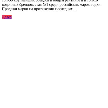
топ-50 крупнейших брендов в общем рейтинге и в топ-10
водочных брендов, став №1 среди российских марок водки.
Продажи марки на протяжении последних…
Далее