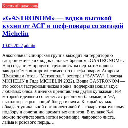
Крепкий алкоголь
«GASTRONOM» — водка высокой
кухни от АСГ и шеф-повара со звездой
Michelin
19.05.2022
admin
Алкогольная Сибирская группа выходит на территорию
гастрономических водок c новым брендом «GASTRONOM» .
Над созданием продукта трудились эксперты-технологи
завода «Омсквинпром» совместно с шеф-поваром Андреем
Шмаковым (отель “Метрополь”, ресторан “SAVVA”, 1 звезда
MICHELIN в Гиде MICHELIN 2022). Водка GASTRONOM —
это особая гастрономическая водка, подчеркивающая вкус
любимых блюд. Линейка представлена двумя купажами: №4,
который идеально сочетается с рыбными блюдами, и №7,
выгодно раскрывающий блюда из мяса. Каждый купаж
обладает уникальной органолептикой благодаря тщательному
подбору и сочетанию ароматных спиртов. В купаже №4
можно почувствовать нотки кориандра, лаврового листа,
лайма и розового перца,…