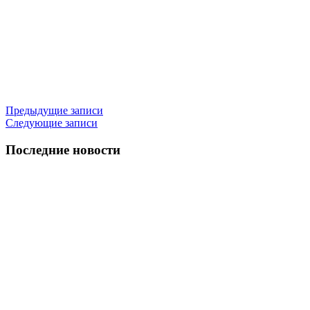
Навигация
Предыдущие записи
Следующие записи
по
записям
Последние новости