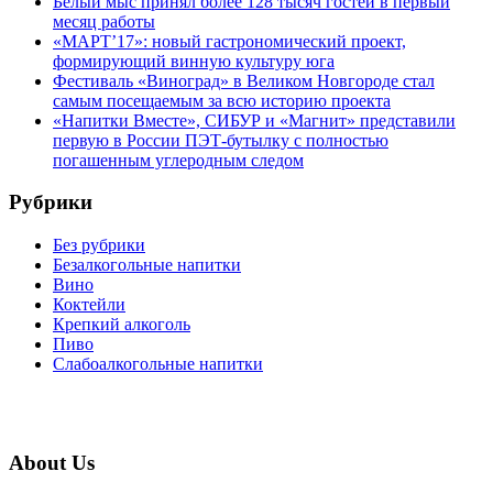
Белый мыс принял более 128 тысяч гостей в первый
месяц работы
«МАРТ’17»: новый гастрономический проект,
формирующий винную культуру юга
Фестиваль «Виноград» в Великом Новгороде стал
самым посещаемым за всю историю проекта
«Напитки Вместе», СИБУР и «Магнит» представили
первую в России ПЭТ-бутылку с полностью
погашенным углеродным следом
Рубрики
Без рубрики
Безалкогольные напитки
Вино
Коктейли
Крепкий алкоголь
Пиво
Слабоалкогольные напитки
About Us