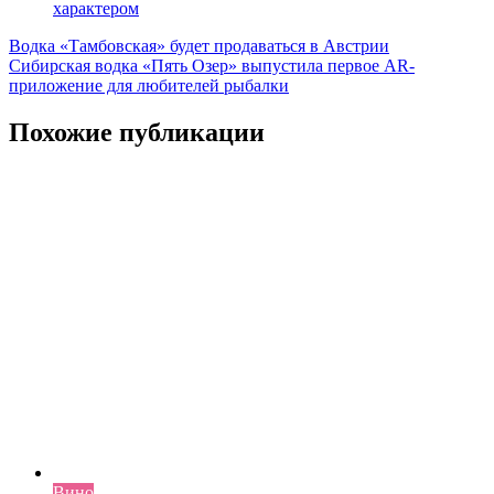
характером
Навигация
Водка «Тамбовская» будет продаваться в Австрии
Сибирская водка «Пять Озер» выпустила первое AR-
по
приложение для любителей рыбалки
записям
Похожие публикации
Вино