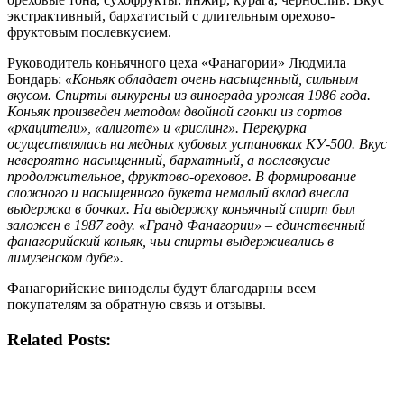
экстрактивный, бархатистый с длительным орехово-
фруктовым послевкусием.
Руководитель коньячного цеха «Фанагории» Людмила
Бондарь:
«Коньяк обладает очень насыщенный, сильным
вкусом. Спирты выкурены из винограда урожая 1986 года.
Коньяк произведен методом двойной сгонки из сортов
«ркацители», «алиготе» и «рислинг». Перекурка
осуществлялась на медных кубовых установках КУ-500. Вкус
невероятно насыщенный, бархатный, а послевкусие
продолжительное, фруктово-ореховое. В формирование
сложного и насыщенного букета немалый вклад внесла
выдержка в бочках. На выдержку коньячный спирт был
заложен в 1987 году. «Гранд Фанагории» – единственный
фанагорийский коньяк, чьи спирты выдерживались в
лимузенском дубе».
Фанагорийские виноделы будут благодарны всем
покупателям за обратную связь и отзывы.
Related Posts: