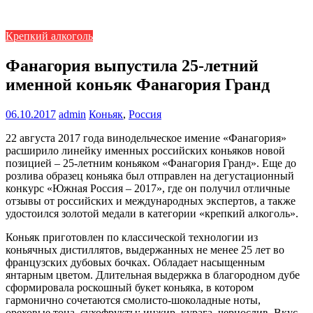
Крепкий алкоголь
Фанагория выпустила 25-летний
именной коньяк Фанагория Гранд
06.10.2017
admin
Коньяк
,
Россия
22 августа 2017 года винодельческое имение «Фанагория»
расширило линейку именных российских коньяков новой
позицией – 25-летним коньяком «Фанагория Гранд». Еще до
розлива образец коньяка был отправлен на дегустационный
конкурс «Южная Россия – 2017», где он получил отличные
отзывы от российских и международных экспертов, а также
удостоился золотой медали в категории «крепкий алкоголь».
Коньяк приготовлен по классической технологии из
коньячных дистиллятов, выдержанных не менее 25 лет во
французских дубовых бочках. Обладает насыщенным
янтарным цветом. Длительная выдержка в благородном дубе
сформировала роскошный букет коньяка, в котором
гармонично сочетаются смолисто-шоколадные ноты,
ореховые тона, сухофрукты: инжир, курага, чернослив. Вкус