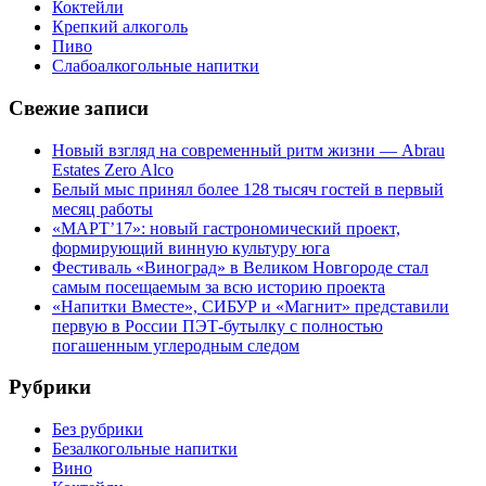
Коктейли
Крепкий алкоголь
Пиво
Слабоалкогольные напитки
Свежие записи
Новый взгляд на современный ритм жизни — Abrau
Estates Zero Alco
Белый мыс принял более 128 тысяч гостей в первый
месяц работы
«МАРТ’17»: новый гастрономический проект,
формирующий винную культуру юга
Фестиваль «Виноград» в Великом Новгороде стал
самым посещаемым за всю историю проекта
«Напитки Вместе», СИБУР и «Магнит» представили
первую в России ПЭТ-бутылку с полностью
погашенным углеродным следом
Рубрики
Без рубрики
Безалкогольные напитки
Вино