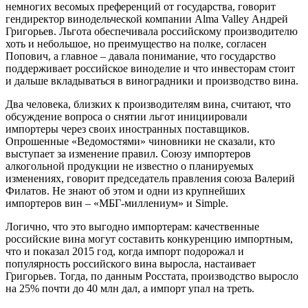
немногих весомых преференций от государства, говорит
гендиректор винодельческой компании Alma Valley Андрей
Григорьев. Льгота обеспечивала российскому производителю
хоть и небольшое, но преимущество на полке, согласен
Попович, а главное – давала понимание, что государство
поддерживает российское виноделие и что инвесторам стоит
и дальше вкладываться в виноградники и производство вина.
Два человека, близких к производителям вина, считают, что
обсуждение вопроса о снятии льгот инициировали
импортеры через своих иностранных поставщиков.
Опрошенные «Ведомостями» чиновники не сказали, кто
выступает за изменение правил. Союзу импортеров
алкогольной продукции не известно о планируемых
изменениях, говорит председатель правления союза Валерий
Филатов. Не знают об этом и одни из крупнейших
импортеров вин – «МБГ-миллениум» и Simple.
Логично, что это выгодно импортерам: качественные
российские вина могут составить конкуренцию импортным,
что и показал 2015 год, когда импорт подорожал и
популярность российского вина выросла, настаивает
Григорьев. Тогда, по данным Росстата, производство выросло
на 25% почти до 40 млн дал, а импорт упал на треть.