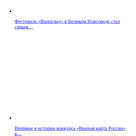
Фестиваль «Виноград» в Великом Новгороде стал
самым…
Впервые в истории конкурса «Винная карта России»
в…