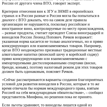
России от другого члена ВТО, говорит эксперт.
Критерии отнесения вин к ЗГУ и ЗНМП в европейских
странах и в России разные и Россия могла бы попытаться в
диалоге с ВТО доказать, что на самом деле правила
организации не нарушаются, поскольку российское и
иностранное вино, контролируемые по месту происхождения,
– разные продукты, считает президент Союза виноградарей и
виноделов России Леонид Попович. Рачков возражает:
указанная норма касается не только аналогичных, но и прямо
конкурирующих или взаимозаменяемых товаров. Например,
орган ВТО неоднократно признавал традиционные местные
алкогольные напитки (японский шочу и корейский соджу)
прямо конкурирующими или взаимозаменяемыми с
импортируемыми дистиллированными спиртами (виски,
бренди, коньяк), поэтому налоговый режим для этих товаров
должен быть одинаковым, поясняет Рачков.
«Сейчас рассматриваются варианты создания благоприятных
условий для развития виноделия в России, которые в то же
время отвечали бы нормам международного права, взятым
Россией на себя международным обязательствам», – сообщил
представитель Минфина, но решения пока не принято.
Если льготы уравняют, то виноделы лишатся одной из