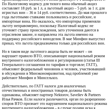
По Налоговому кодексу для тихого вина обычный акциз
составляет 18 руб. за 1 л, а льготный акциз – 5 руб. за 1 л; для
игристых вин – 36 и 14 руб. соответственно. До мая прошлого
года льготными ставками пользовались и российские, и
импортные вина. Но оказалось, что импортеры применяли
льготу неправомерно, поскольку Налоговый кодекс не
уточняет страну происхождения, зато уточнения даются в
отраслевом законе, и направлена эта льгота именно на
поддержку российского виноделия. В мае Минфин выпустил
приказ, что льгота предназначена только для российских вин.
Но в таком виде льготного акциза быть не может – он
нарушает правило ВТО, описывающее национальный режим
внутреннего налогообложения и регулирования (статья III
Генерального соглашения по тарифам и торговле; ГАТТ),
объясняют федеральный чиновник и человек, участвовавший
в обсуждении в Минэкономразвития, над проблемой уже
работают Минфин и Минсельхоз.
Действительно, по ГАТТ налоги для аналогичных
отечественных и иностранных товаров должны быть
одинаковы, объясняет партнер Nektorov, Saveliev & Partners
Илья Рачков. Если налоги различаются, орган по разрешению
споров ВТО признает это нарушением национального режима
внутреннего налогообложения – в случае подачи иска к