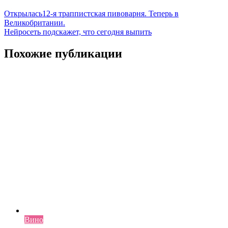
Навигация
Открылась12-я траппистская пивоварня. Теперь в
Великобритании.
по
Нейросеть подскажет, что сегодня выпить
записям
Похожие публикации
Вино