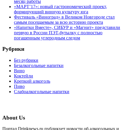
месяц работы
«МАРТ’17»: новый гастрономический проект,
формирующий винную культуру юга
Фестиваль «Виноград» в Великом Новгороде стал
самым посещаемым за всю историю проекта
«Напитки Вместе», СИБУР и «Магнит» представили
первую в России ПЭТ-бутылку с полностью
погашенным углеродным следом
Рубрики
Без рубрики
Безалкогольные напитки
Вино
Коктейли
Крепкий алкоголь
Пиво
Слабоалкогольные напитки
About Us
Портал Drinknews.ru публикует новости об алкогольных и