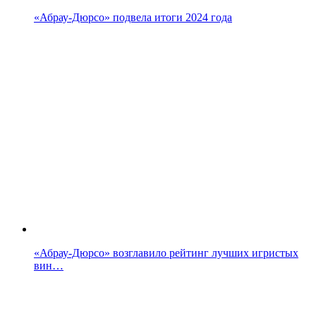
«Абрау-Дюрсо» подвела итоги 2024 года
«Абрау-Дюрсо» возглавило рейтинг лучших игристых
вин…